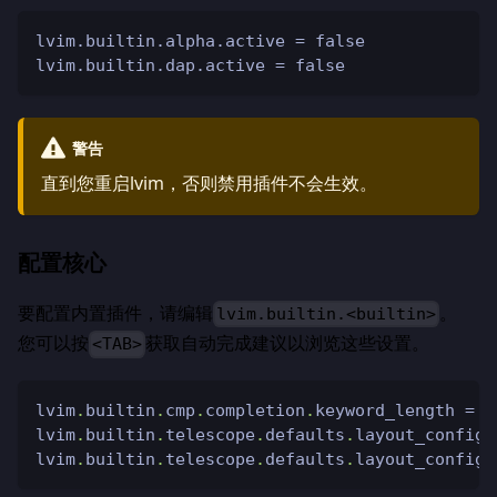
lvim.builtin.alpha.active = false
lvim.builtin.dap.active = false
警告
直到您重启lvim，否则禁用插件不会生效。
配置核心
要配置内置插件，请编辑
。
lvim.builtin.<builtin>
您可以按
获取自动完成建议以浏览这些设置。
<TAB>
lvim
.
builtin
.
cmp
.
completion
.
keyword_length 
=
2
lvim
.
builtin
.
telescope
.
defaults
.
layout_config
.
lvim
.
builtin
.
telescope
.
defaults
.
layout_config
.