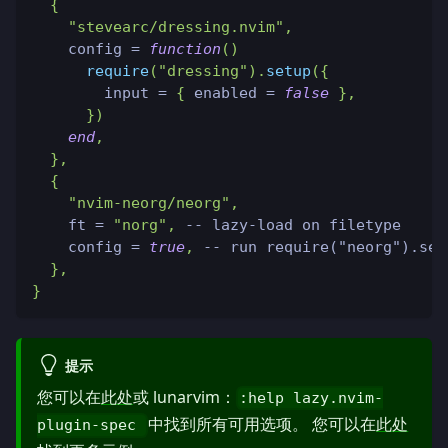
{
"stevearc/dressing.nvim"
,
    config 
=
function
(
)
require
(
"dressing"
)
.
setup
(
{
        input 
=
{
 enabled 
=
false
}
,
}
)
end
,
}
,
{
"nvim-neorg/neorg"
,
    ft 
=
"norg"
,
-- lazy-load on filetype
    config 
=
true
,
-- run require("neorg").set
}
,
}
提示
您可以在
此处
或 lunarvim：
:help lazy.nvim-
中找到所有可用选项。 您可以在
此处
plugin-spec