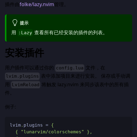
插件由
folke/lazy.nvim
管理。
提示
用
查看所有已经安装的插件的列表。
:Lazy
安装插件
用户插件可以通过你的
文件，在
config.lua
表中添加项目来进行安装。 保存或手动调
lvim.plugins
用
将触发 lazy.nvim 来同步该表中的所有插
LvimReload
件。
例子:
lvim
.
plugins 
=
{
{
"lunarvim/colorschemes"
}
,