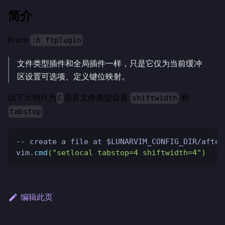
简介
From
:h ftplugin
文件类型插件和全局插件一样，只是它仅为当前缓冲
区设置可选项、定义键位映射。
以下示例只为
语言文件类型设置
和
C
shiftwidth
：
tabstop
-- create a file at $LUNARVIM_CONFIG_DIR/after
vim
.
cmd
(
"setlocal tabstop=4 shiftwidth=4"
)
编辑此页