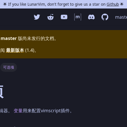
🌟 If you like LunarVim, don't forget to give us a star on
Github
🌟
mast
master
版尚未发行的文档。
参阅
最新版本
(
1.4
)。
可选项
项
辑器。
变量
用来配置vimscript插件。