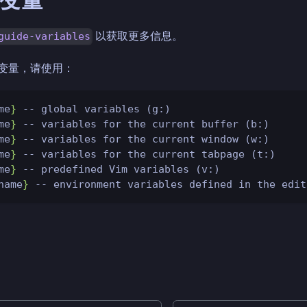
以获取更多信息。
guide-variables
变量，请使用：
me
}
-- global variables (g:)
me
}
-- variables for the current buffer (b:)
me
}
-- variables for the current window (w:)
me
}
-- variables for the current tabpage (t:)
me
}
-- predefined Vim variables (v:)
name
}
-- environment variables defined in the edit