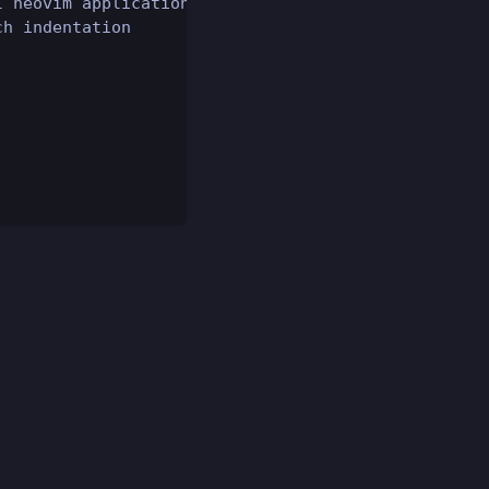
l neovim applications
ch indentation