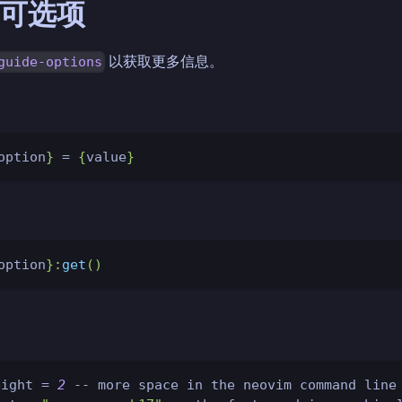
m 可选项
以获取更多信息。
guide-options
option
}
=
{
value
}
option
}
:
get
(
)
eight 
=
2
-- more space in the neovim command line