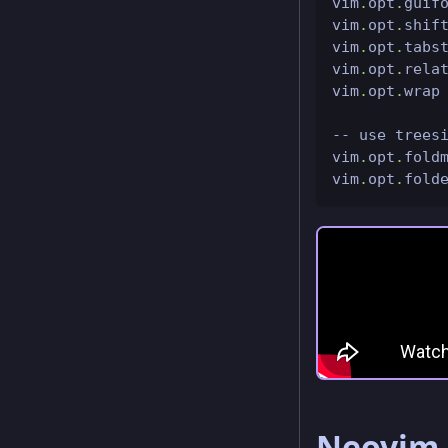
vim
.
opt
.
guif
vim
.
opt
.
shif
vim
.
opt
.
tabs
vim
.
opt
.
rela
vim
.
opt
.
wrap
-- use trees
vim
.
opt
.
fold
vim
.
opt
.
fold
Neovim