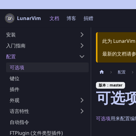
LunarVim
文档
博客
捐赠
安装
此为
LunarVim
入门指南
最新的文档请
配置
可选项
配置
键位
版本：master
插件
可选
外观
语言特性
可选项
用来配置编
自动指令
FTPlugin (文件类型插件)