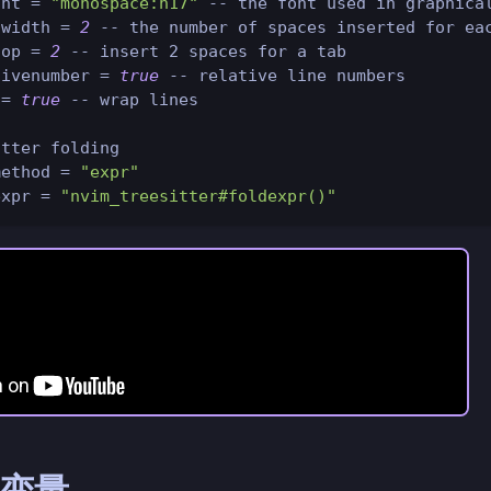
ont 
=
"monospace:h17"
-- the font used in graphica
twidth 
=
2
-- the number of spaces inserted for ea
top 
=
2
-- insert 2 spaces for a tab
tivenumber 
=
true
-- relative line numbers
 
=
true
-- wrap lines
itter folding
method 
=
"expr"
expr 
=
"nvim_treesitter#foldexpr()"
 变量