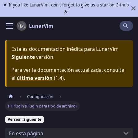
🌟 If you like LunarVim, don't forget to give us a star on
Github
🌟
LunarVim
Esta es documentación inédita para
LunarVim
Siguiente
versión.
Para ver la documentación actualizada, consulte
el
última versión
(
1.4
).
Configuración
FTPlugin (Plugin para tipo de archivo)
Versión: Siguiente
En esta página