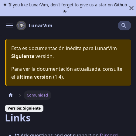
🌟 If you like LunarVim, don't forget to give us a star on
Github
🌟
LunarVim
Esta es documentación inédita para
LunarVim
Siguiente
versión.
Para ver la documentación actualizada, consulte
el
última versión
(
1.4
).
Comunidad
Versión: Siguiente
Links
🔌 Ask questions and get support on
Discord