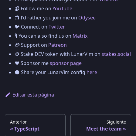
📹 Follow me on
YouTube
📺 I'd rather you join me on
Odysee
🐦 Connect on
Twitter
🎙️ You can also find us on
Matrix
💳 Support on
Patreon
🪙 Stake DEV token with LunarVim on
stakes.social
❤️ Sponsor me
sponsor page
🌑 Share your LunarVim config
here
Editar esta página
Anterior
Siguiente
TypeScript
Meet the team