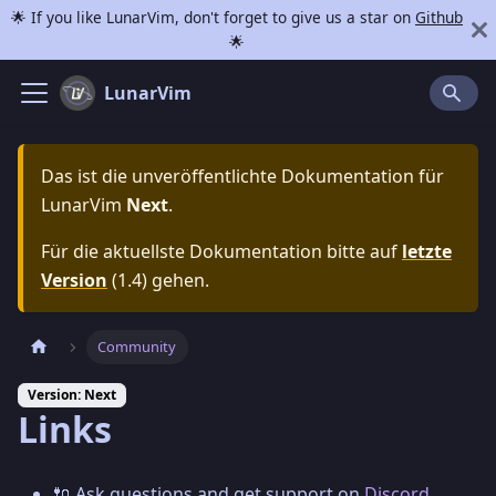
🌟 If you like LunarVim, don't forget to give us a star on
Github
🌟
LunarVim
Das ist die unveröffentlichte Dokumentation für
LunarVim
Next
.
Für die aktuellste Dokumentation bitte auf
letzte
Version
(
1.4
) gehen.
Community
Version: Next
Links
🔌 Ask questions and get support on
Discord