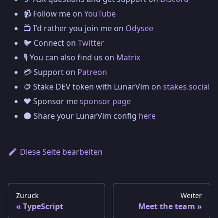
📹 Follow me on
YouTube
📺 I'd rather you join me on
Odysee
🐦 Connect on
Twitter
🎙️ You can also find us on
Matrix
💳 Support on
Patreon
🪙 Stake DEV token with LunarVim on
stakes.social
❤️ Sponsor me
sponsor page
🌑 Share your LunarVim config
here
Diese Seite bearbeiten
Zurück
Weiter
TypeScript
Meet the team