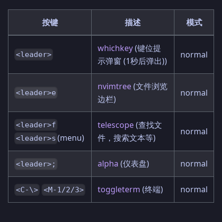
按键
描述
模式
whichkey
(键位提
normal
<leader>
示弹窗 (1秒后弹出))
nvimtree
(文件浏览
normal
<leader>e
边栏)
telescope
(查找文
<leader>f
normal
件，搜索文本等)
(menu)
<leader>s
alpha
(仪表盘)
normal
<leader>;
toggleterm
(终端)
normal
<C-\>
<M-1/2/3>