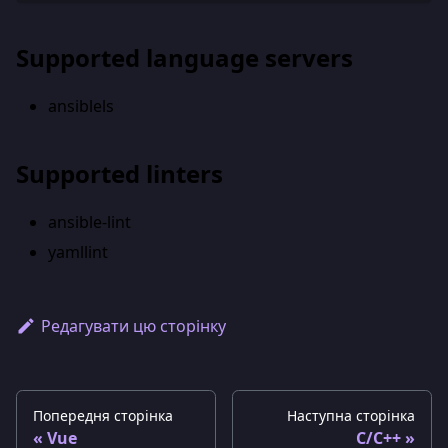
Supported language servers
ansiblels
Supported linters
ansible-lint
yamllint
Редагувати цю сторінку
Попередня сторінка
Наступна сторінка
Vue
C/C++