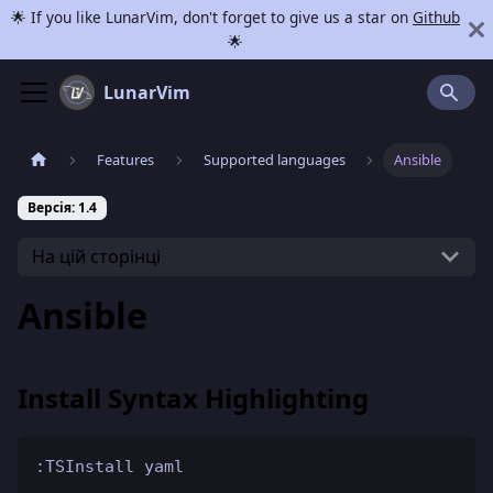
🌟 If you like LunarVim, don't forget to give us a star on
Github
🌟
LunarVim
Features
Supported languages
Ansible
Версія: 1.4
На цій сторінці
Ansible
Install Syntax Highlighting
:TSInstall yaml