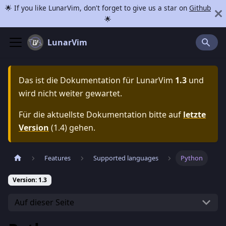
🌟 If you like LunarVim, don't forget to give us a star on
Github
🌟
LunarVim
Das ist die Dokumentation für
LunarVim
1.3
und
wird nicht weiter gewartet.
Für die aktuellste Dokumentation bitte auf
letzte
Version
(
1.4
) gehen.
Features
Supported languages
Python
Version: 1.3
Auf dieser Seite