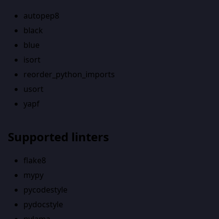
autopep8
black
blue
isort
reorder_python_imports
usort
yapf
Supported linters
flake8
mypy
pycodestyle
pydocstyle
pylama